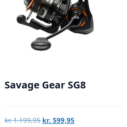
Savage Gear SG8
Den
Den
kr.
1.199,95
kr.
599,95