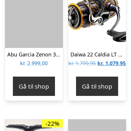
Abu Garcia Zenon 3000msh – Fastspolehjul
Daiwa 22 Caldia LT 1000D
Den
D
kr.
2.999,00
kr.
1.799,95
kr.
1.079,95
oprindelige
ak
pris
pr
Gå til shop
Gå til shop
var:
er
kr. 1.799,95.
kr
-22%