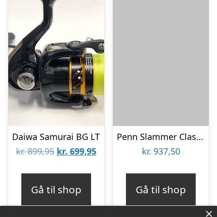
Daiwa Samurai BG LT
Penn Slammer Classic 260 – Fastspolehjul
Den
Den
kr.
899,95
kr.
699,95
kr.
937,50
oprindelige
aktuelle
pris
pris
Gå til shop
Gå til shop
var:
er:
×
kr. 899,95.
kr. 699,95.