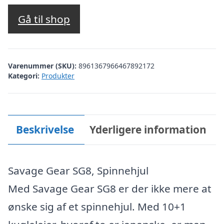
oprindelige
aktuelle
pris
pris
Gå til shop
var:
er:
kr. 1.199,95.
kr. 599,95.
Varenummer (SKU):
8961367966467892172
Kategori:
Produkter
Beskrivelse
Yderligere information
Savage Gear SG8, Spinnehjul
Med Savage Gear SG8 er der ikke mere at
ønske sig af et spinnehjul. Med 10+1