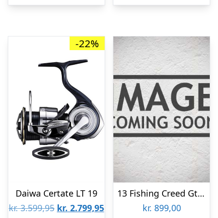
-22%
Daiwa Certate LT 19
13 Fishing Creed Gt 1000 – Fastspolehjul
Den
Den
kr.
3.599,95
kr.
2.799,95
kr.
899,00