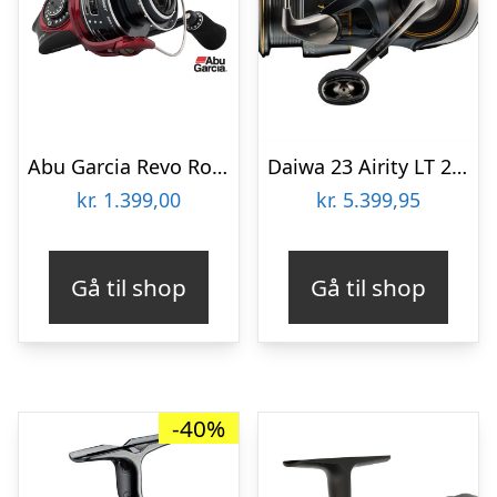
Abu Garcia Revo Rocket Spin 20 – Fastspolehjul
Daiwa 23 Airity LT 2500
kr.
1.399,00
kr.
5.399,95
Gå til shop
Gå til shop
-40%