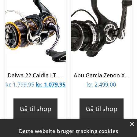
Daiwa 22 Caldia LT 1000D
Abu Garcia Zenon X 3000 – Fastspolehjul
Den
Den
kr.
1.799,95
kr.
1.079,95
kr.
2.499,00
oprindelige
aktuelle
pris
pris
Gå til shop
Gå til shop
var:
er:
×
kr. 1.799,95.
kr. 1.079,95.
Dette website bruger tracking cookies