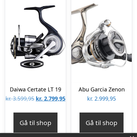
Daiwa Certate LT 19
Abu Garcia Zenon
Den
Den
kr.
3.599,95
kr.
2.799,95
kr.
2.999,95
oprindelige
aktuelle
pris
pris
Gå til shop
Gå til shop
var:
er: