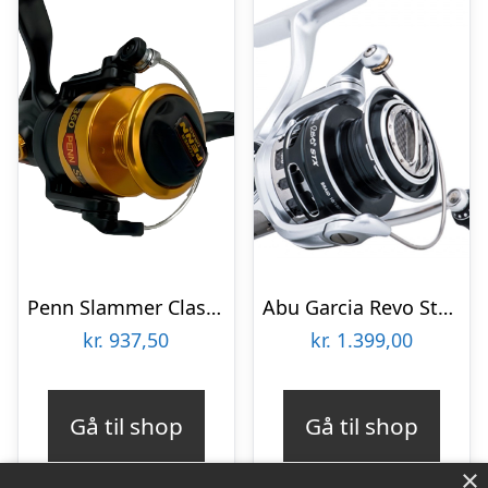
Penn Slammer Classic 260 – Fastspolehjul
Abu Garcia Revo Stx Spin 10 – Fastspolehjul
kr.
937,50
kr.
1.399,00
Gå til shop
Gå til shop
×