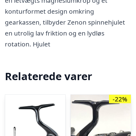
en letvægts magnesiumkrop og et
konturformet design omkring
gearkassen, tilbyder Zenon spinnehjulet
en utrolig lav friktion og en lydløs
rotation. Hjulet
Relaterede varer
-22%