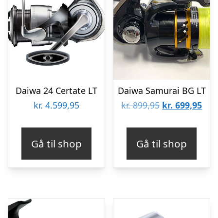
Daiwa 24 Certate LT
Daiwa Samurai BG LT
Den
De
kr.
4.599,95
kr.
899,95
kr.
699,95
oprindelige
aktu
pris
pris
Gå til shop
Gå til shop
var:
er:
kr. 899,95.
kr. 